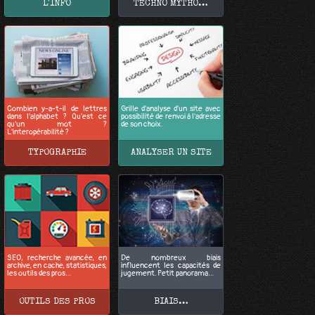
L'INFO
TECHNO MYTHO…
Combien y-a-t-il de lettres
Grille d'analyse d'un site avec
dans l'alphabet ? Qu'est ce
possibilité de renvoi à l'adresse
qu'un mot ?
de son choix.
L'interopérabilité ?
TYPOGRAPHIE
ANALYSER UN SITE
SEO, recherche avancée, en
De nombreux biais
archive, en cache, statistiques,
influencent les capacités de
les outils des pros…
jugement. Petit panorama…
OUTILS DES PROS
BIAIS…