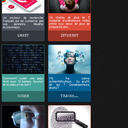
Un réseau de plus de 2
Un moteur de recherche
milliards d’ordinateurs reliés
français qui ne conserve pas
entre eux vieux de plus de
vos données… Modèle
cinquante ans…
économique.
QWANT
INTERNET
Comment coder une page
FB, tw, cams,
Web avec 12 balises. Ajouter
authentification… Au profit
de la vidéo et du son ?
de qui ? Conséquences,
droits ?
CODER
TRACES…