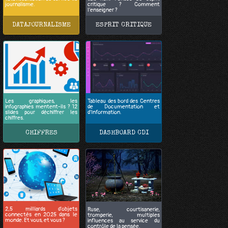
journalisme.
critique ? Comment
l'enseigner ?
DATAJOURNALISME
ESPRIT CRITIQUE
Les graphiques, les
Tableau des bord des Centres
infographies mentent-ils ? 12
de Documentation et
slides pour déchiffrer les
d'Information.
chiffres.
CHIFFRES
DASHBOARD CDI
2,5 milliards d'objets
Ruse, courtisanerie,
connectés en 2025 dans le
tromperie, multiples
monde. Et vous, et vous ?
influences au service du
contrôle de la pensée.