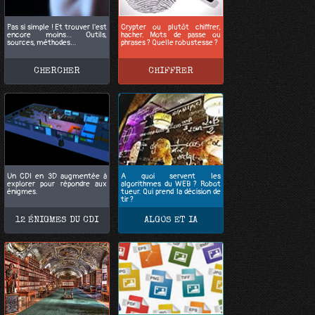
Pas si simple ! Et trouver l'est
Crypter ou plutôt chiffrer,
encore moins… Outils,
hacher. Mots de passe ou
sources, méthodes…
phrases ? Quelle robustesse ?
CHERCHER
CHIFFRER
Un CDI en 3D augmentée à
A quoi servent les
explorer pour répondre aux
algorithmes du WEB ? Robot
énigmes.
tueur. Qui prend la décision de
tir ?
12 ÉNIGMES DU CDI
ALGOS ET IA