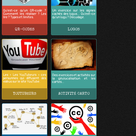
Qu'est-ce qu'un QR-code ?
Un exercice sur les signes
Comment les réaliser ? Les
cachés des logos… Qu'est-ce
lire ? Types et limites.
qu'un logo ? Decodage.
QR-CODES
LOGOS
Les « Les YouTubeurs » ces
Des exercices et activités sur
personnes qui diffusent des
la géolocalisation et les
vidéos sur le site YouTube.
cartes…
YOUTUBEURS
ACTIVITÉ CARTO