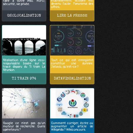
établissement scolaire est
faire à votre insu. RGPD,
devenu facile. Panorama des
sécurité, vie privée.
offres.
GÉOLOCALISATION
LIRE LA PRESSE
Réalisation d'une ligne eco-
Tout ce qui est enregistré
responsable basée sur le
constitue une donnée.
tracé disparu du Ti train La
Dataviz, qu'est-ce ?
Réunion.
TI TRAIN 974
DATAVISUALISATION
Google ce n'est pas qu'un
Comment corriger, écrire ou
moteur de recherche. Quels
augmenter un article de
opéreteurs ?
Wikipédia ? Wikiconcours.