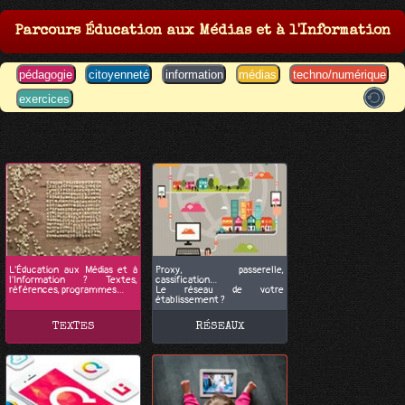
Parcours Éducation aux Médias et à l'Information
pédagogie
citoyenneté
information
médias
techno/numérique
exercices
L'Éducation aux Médias et à
Proxy, passerelle,
l'Information ? Textes,
cassification…
références, programmes…
Le réseau de votre
établissement ?
TEXTES
RÉSEAUX