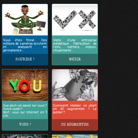
Vous êtes filmé… Des
Visite d’une entreprise
millions de caméras scrutent
médiatique. Fabrication de
et analysent en
l’info, métiers, enjeux,
permanence…
citoyenneté…
SOURIEZ !
MÉDIA
Que peut-on savoir sur vous ?
Comment réaliser un objet
Votre voisin ?
en 3D augmentée ? Le
Bref, vous sur Internet en
1
publier ?
clic.
VOUS !
3D AUGMENTÉE