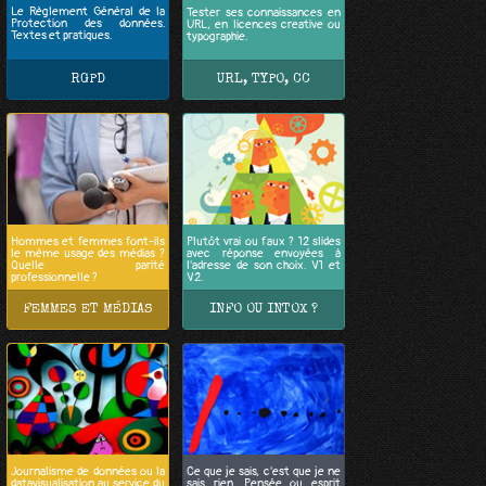
Le Règlement Général de la
Tester ses connaissances en
Protection des données.
URL, en licences creative ou
Textes et pratiques.
typographie.
RGPD
URL, TYPO, CC
Hommes et femmes font-ils
Plutôt vrai ou faux ? 12 slides
le même usage des médias ?
avec réponse envoyées à
Quelle parité
l'adresse de son choix. V1 et
professionnelle ?
V2.
FEMMES ET MÉDIAS
INFO OU INTOX ?
Journalisme de données ou la
Ce que je sais, c'est que je ne
datavisualisation au service du
sais rien. Pensée ou esprit