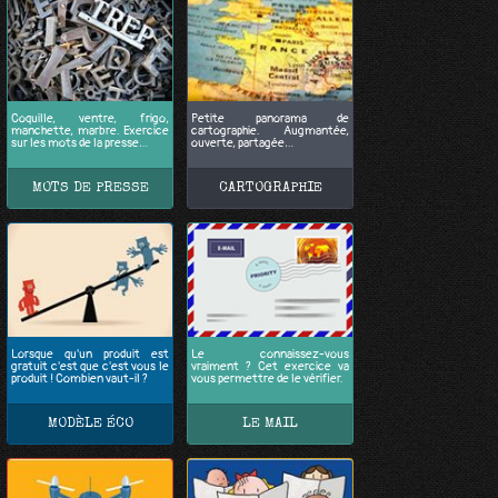
Coquille, ventre, frigo,
Petite panorama de
manchette, marbre. Exercice
cartographie. Augmantée,
sur les mots de la presse…
ouverte, partagée…
MOTS DE PRESSE
CARTOGRAPHIE
Lorsque qu'un produit est
Le connaissez-vous
gratuit c'est que c'est vous le
vraiment ? Cet exercice va
produit ! Combien vaut-il ?
vous permettre de le vérifier.
MODÈLE ÉCO
LE MAIL