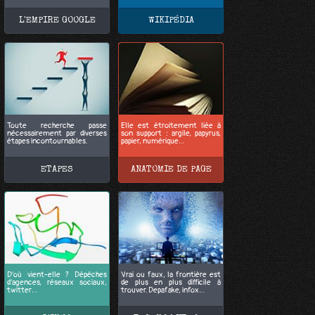
L'EMPIRE GOOGLE
WIKIPÉDIA
Toute recherche passe
Elle est étroitement liée à
nécessairement par diverses
son support : argile, papyrus,
étapes incontournables.
papier, numérique…
ETAPES
ANATOMIE DE PAGE
D'où vient-elle ? Dépêches
Vrai ou faux, la frontière est
d'agences, réseaux sociaux,
de plus en plus difficile à
twitter…
trouver. Depafake, infox…