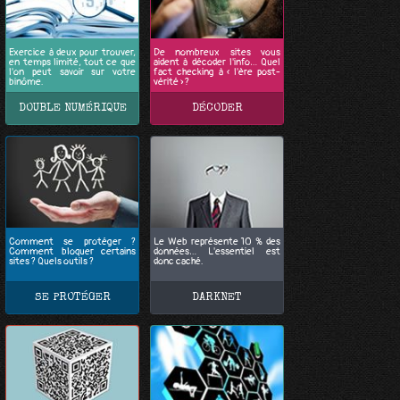
Exercice à deux pour trouver,
De nombreux sites vous
en temps limité, tout ce que
aident à décoder l'info… Quel
l'on peut savoir sur votre
fact checking à « l'ère post-
binôme.
vérité » ?
DOUBLE NUMÉRIQUE
DÉCODER
Comment se protéger ?
Le Web représente 10 % des
Comment bloquer certains
données… L'essentiel est
sites ? Quels outils ?
donc caché.
SE PROTÉGER
DARKNET