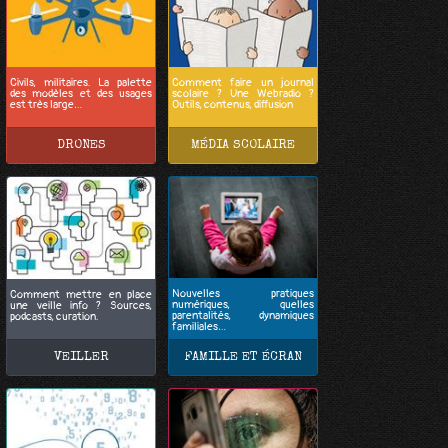
Civils, militaires. La palette
Comment faire un journal
des modèles et des usages
scolaire ? Une Webradio ?
est très large…
Outils, contenus, diffusion
DRONES
MÉDIA SCOLAIRE
Nouvelles pratiques
Comment mettre en place
numériques, quelles
une veille info ? Sources,
parentalités, dynamiques
podcasts, curation.
familiales…
VEILLER
FAMILLE ET ÉCRAN