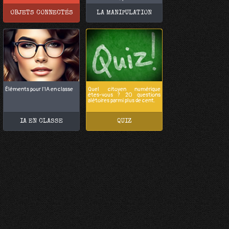
OBJETS CONNECTÉS
LA MANIPULATION
Éléments pour l'IA en classe
Quel citoyen numérique
êtes-vous ? 20 questions
alétoires parmi plus de cent.
IA EN CLASSE
QUIZ