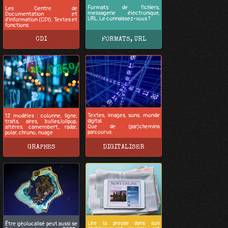
Formats de fichiers,
Les Centre de
messagerie électronique,
Documentation et
URL. Le connaissez-vous ?
d'Information (CDI). Textes et
fonctions.
CDI
FORMATS, URL
Textes, images, sons, monde
12 modèles : colonne, ligne,
digital.
traits, aires, bulles,lolipop,
Que de (par)chemins
altères, camembert, radar,
parcourus.
polar, chrono, nuage
GRAPHES
DIGITALISER
Lire la presse dans son
Être géolocalisé peut aussi se